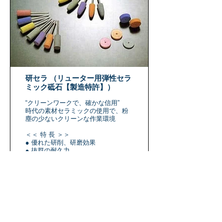
研セラ （リューター用弾性セラ
ミック砥石【製造特許】）
“クリーンワークで、確かな信用”
時代の素材セラミックの使用で、粉
塵の少ないクリーンな作業環境
＜＜ 特 長 ＞＞
● 優れた研削、研磨効果
● 抜群の耐久力
● 表示粒度の2倍の効果
● 目づまりを起こさせない
● 適度な弾性で作業性良好
● 貴金属の研削、研磨に最適
※ 用途に合わせた形状、粒度があり
ます。
※ 形状などの特注生産いたします。