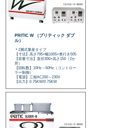
PRITIC W （プリティック ダブ
ル）
＊2層式量産タイプ
【寸法】高さ795×幅1005×奥行き505
【容量寸法】直径300×高さ150（2か
所）
【回転数】10Hz～60Hz（コントロー
ラー制御）
【電源】三相AC200～230V
【出力】0.75KW/0.75KW