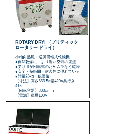
ROTARY DRYI （プリティック
ロータリー ドライ）
小物向熱風・送風回転式乾燥機
●自然乾燥に、より近い空気の還流
●受け皿が回転式のためムラなく乾燥
●安全・短時間・耐久性に優れている
●計量28kg・低価格
【寸法】高さ663.5×幅420×奥行き
415
【回転容器】300φmm
【電源】単層100V
【出力】1.3KW 15A