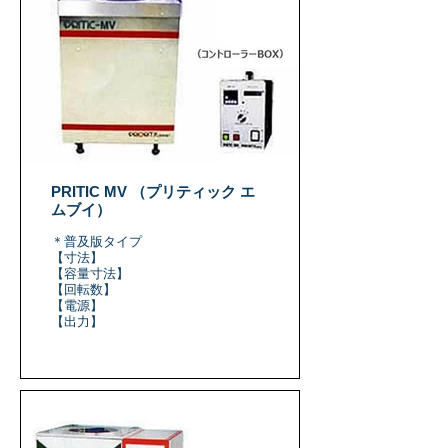
PRITIC MV （プリティック エ
ムブイ）
＊普及版タイプ
【寸法】
【容量寸法】
【回転数】
【電源】
【出力】