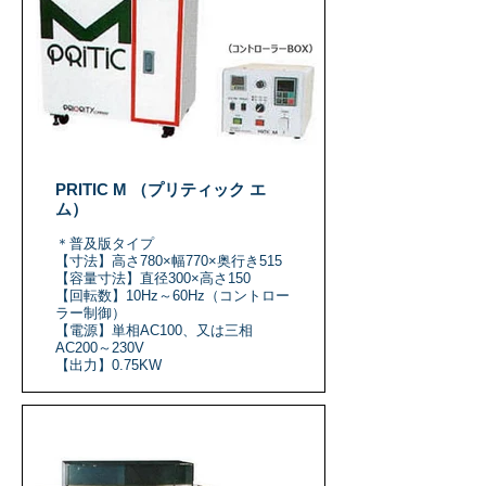
PRITIC M （プリティック エ
ム）
＊普及版タイプ
【寸法】高さ780×幅770×奥行き515
【容量寸法】直径300×高さ150
【回転数】10Hz～60Hz（コントロー
ラー制御）
【電源】単相AC100、又は三相
AC200～230V
【出力】0.75KW