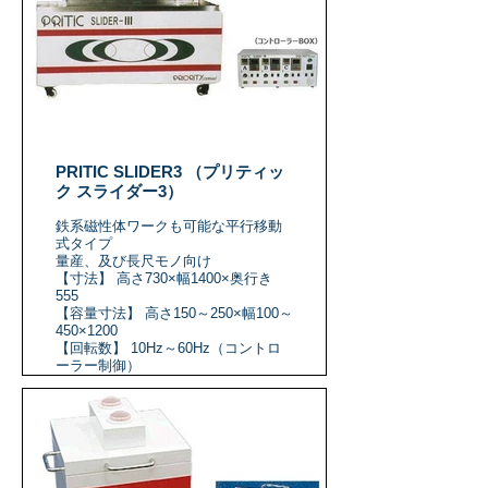
PRITIC SLIDER3 （プリティッ
ク スライダー3）
鉄系磁性体ワークも可能な平行移動
式タイプ
量産、及び長尺モノ向け
【寸法】 高さ730×幅1400×奥行き
555
【容量寸法】 高さ150～250×幅100～
450×1200
【回転数】 10Hz～60Hz（コントロ
ーラー制御）
【電源】 三相AC200～230V
【出力】 2.5KW